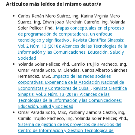
Artículos más leídos del mismo autor/a
Carlos Renán Mero Suárez, ing, Karina Virginia Mero
Suarez, Ing, Edwin Joao Merchán Carreño, ing, Yolanda
Soler Pellicer, Phd.,
Mapas conceptuales en el proceso
de programación de computadoras, un enfoque
tecnológico y significativo
,
Revista Científica Sinapsis:
Vol. 2 Núm. 13 (2018): Alcances de las Tecnologías de la
Información y las Comunicaciones: Educación, Salud y
Sociedad
Yolanda Soler Pellicer, Phd, Camilo Trujillo Pacheco, Ing,
Omar Parada Soto, M. Ciencias, Carlos Alberto Sánchez
Hernández, MSc,
Impacto de las redes sociales
corporativas. Experiencia de la Asociación Nacional de
Economistas y Contadores de Cuba.
,
Revista Científica
Sinapsis: Vol. 2 Núm. 13 (2018): Alcances de las
Tecnologías de la Información y las Comunicaciones:
Educación, Salud y Sociedad
Omar Parada Soto, MSc, Yosbany Zamora Castro, ing,
Camilo Trujillo Pacheco, Ing, Yolanda Soler Pellicer, Phd.,
Sistema de gestión de los proyectos de servicios del
Centro de Información y Gestión Tecnológica de