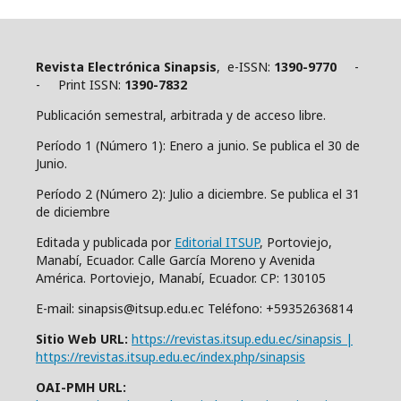
Revista Electrónica Sinapsis
, e-ISSN:
1390-9770
-
- Print ISSN:
1390-7832
Publicación semestral, arbitrada y de acceso libre.
Período 1 (Número 1): Enero a junio. Se publica el 30 de
Junio.
Período 2 (Número 2): Julio a diciembre. Se publica el 31
de diciembre
Editada y publicada por
Editorial ITSUP
, Portoviejo,
Manabí, Ecuador. Calle García Moreno y Avenida
América. Portoviejo, Manabí, Ecuador. CP: 130105
E-mail: sinapsis@itsup.edu.ec Teléfono: +59352636814
Sitio Web URL:
https://revistas.itsup.edu.ec/sinapsis |
https://revistas.itsup.edu.ec/index.php/sinapsis
OAI-PMH URL: