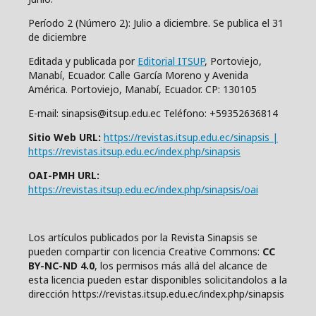
Período 2 (Número 2): Julio a diciembre. Se publica el 31
de diciembre
Editada y publicada por
Editorial ITSUP
, Portoviejo,
Manabí, Ecuador. Calle García Moreno y Avenida
América. Portoviejo, Manabí, Ecuador. CP: 130105
E-mail: sinapsis@itsup.edu.ec Teléfono: +59352636814
Sitio Web URL:
https://revistas.itsup.edu.ec/sinapsis |
https://revistas.itsup.edu.ec/index.php/sinapsis
OAI-PMH URL:
https://revistas.itsup.edu.ec/index.php/sinapsis/oai
Los artículos publicados por la Revista Sinapsis se
pueden compartir con
l
icencia Creative Comm
ons:
CC
BY-NC-ND 4.0
, los permisos más allá del alcance de
esta licencia pueden estar disponibles solicitandolos a la
dirección https://revistas.itsup.edu.ec/index.php/sinapsis