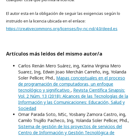
El autor esta en la obligación de seguir las exigencias según lo
instruido en la licencia ubicada en el enlace:
https://creativecommons.org/licenses/by-nc-nd/4.0/deed.es
Artículos más leídos del mismo autor/a
Carlos Renán Mero Suárez, ing, Karina Virginia Mero
Suarez, Ing, Edwin Joao Merchán Carreño, ing, Yolanda
Soler Pellicer, Phd.,
Mapas conceptuales en el proceso
de programación de computadoras, un enfoque
tecnológico y significativo
,
Revista Científica Sinapsis:
Vol. 2 Núm. 13 (2018): Alcances de las Tecnologías de la
Información y las Comunicaciones: Educación, Salud y
Sociedad
Omar Parada Soto, MSc, Yosbany Zamora Castro, ing,
Camilo Trujillo Pacheco, Ing, Yolanda Soler Pellicer, Phd.,
Sistema de gestión de los proyectos de servicios del
Centro de Información y Gestión Tecnológica de