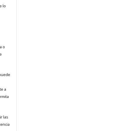
e lo
a o
e
puede
te a
rmita
r las
cencia