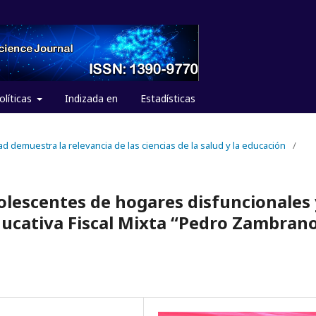
olíticas
Indizada en
Estadísticas
dad demuestra la relevancia de las ciencias de la salud y la educación
/
dolescentes de hogares disfuncionales
ducativa Fiscal Mixta “Pedro Zambran