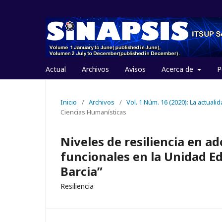
Actual
Archivos
Avisos
Acerca de
P
Inicio
/
Archivos
/
Vol. 1 Núm. 16 (2020): La actuali
Ciencias Humanísticas
Niveles de resiliencia en a
funcionales en la Unidad E
Barcia”
Resiliencia