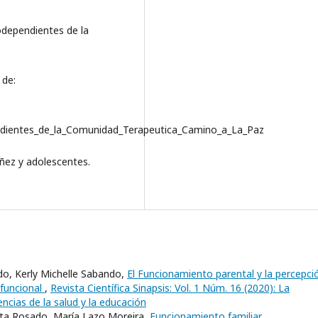
godependientes de la
 de:
ndientes_de_la_Comunidad_Terapeutica_Camino_a_La_Paz
iñez y adolescentes.
o, Kerly Michelle Sabando,
El Funcionamiento parental y la percepci
 funcional
,
Revista Científica Sinapsis: Vol. 1 Núm. 16 (2020): La
encias de la salud y la educación
tta Rosado, María Lazo Moreira,
Funcionamiento familiar