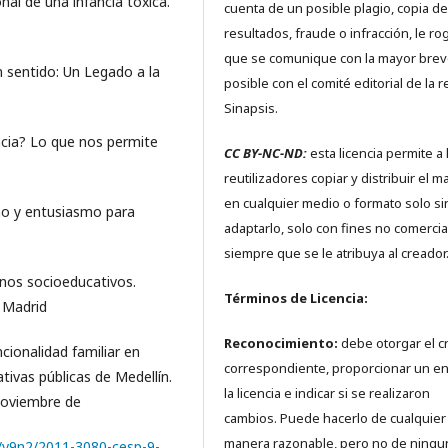
onal de una infancia tóxica.
cuenta de un posible plagio, copia de
resultados, fraude o infracción, le r
que se comunique con la mayor bre
 sentido: Un Legado a la
posible con el comité editorial de la r
Sinapsis.
iencia? Lo que nos permite
CC BY-NC-ND:
esta licencia permite a 
reutilizadores copiar y distribuir el ma
en cualquier medio o formato solo si
smo y entusiasmo para
adaptarlo, solo con fines no comercia
siempre que se le atribuya al creador
ornos socioeducativos.
Términos de Licencia:
: Madrid
Reconocimiento:
debe otorgar el c
ncionalidad familiar en
correspondiente, proporcionar un en
tivas públicas de Medellín.
la licencia e indicar si se realizaron
noviembre de
cambios. Puede hacerlo de cualquier
manera razonable, pero no de ningu
p/v9n2/2011-3080-cesp-9-