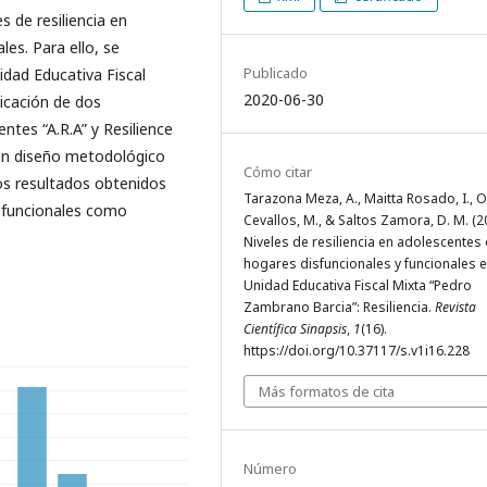
es de resiliencia en
es. Para ello, se
Publicado
idad Educativa Fiscal
2020-06-30
icación de dos
entes “A.R.A” y Resilience
 un diseño metodológico
Cómo citar
yos resultados obtenidos
Tarazona Meza, A., Maitta Rosado, I.,
isfuncionales como
Cevallos, M., & Saltos Zamora, D. M. (2
Niveles de resiliencia en adolescentes
hogares disfuncionales y funcionales e
Unidad Educativa Fiscal Mixta “Pedro
Zambrano Barcia”: Resiliencia.
Revista
Científica Sinapsis
,
1
(16).
https://doi.org/10.37117/s.v1i16.228
Más formatos de cita
Número