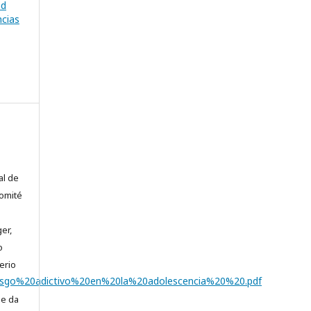
ad
ncias
al de
comité
er,
o
erio
riesgo%20adictivo%20en%20la%20adolescencia%20%20.pdf
se da