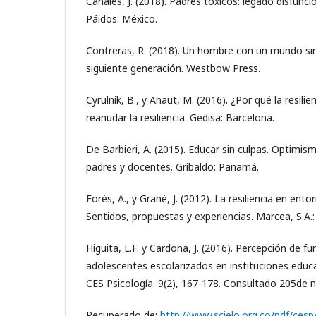
Canales, J. (2018). Padres tóxicos: legado disfunci
Páidos: México.
Contreras, R. (2018). Un hombre con un mundo sin
siguiente generación. Westbow Press.
Cyrulnik, B., y Anaut, M. (2016). ¿Por qué la resil
reanudar la resiliencia. Gedisa: Barcelona.
De Barbieri, A. (2015). Educar sin culpas. Optimi
padres y docentes. Gribaldo: Panamá.
Forés, A., y Grané, J. (2012). La resiliencia en ent
Sentidos, propuestas y experiencias. Marcea, S.A.
Higuita, L.F. y Cardona, J. (2016). Percepción de fu
adolescentes escolarizados en instituciones educa
CES Psicología. 9(2), 167-178. Consultado 205de 
Recuperado de:
http://www.scielo.org.co/pdf/ces