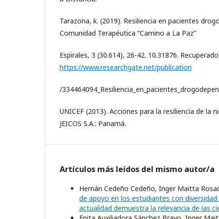
Tarazona, k. (2019). Resiliencia en pacientes dro
Comunidad Terapéutica “Camino a La Paz”
Espirales, 3 (30.614), 26-42. 10.31876. Recuperado
https://www.researchgate.net/publication
/334464094_Resiliencia_en_pacientes_drogodepe
UNICEF (2013). Acciones para la resiliencia de la n
JEICOS S.A.: Panamá.
Artículos más leídos del mismo autor/a
Hernán Cedeño Cedeño, Inger Maitta Rosad
de apoyo en los estudiantes con diversidad
actualidad demuestra la relevancia de las ci
Enita Auxiliadora Sánchez Bravo, Inger Mai