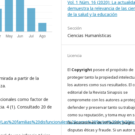
Vol. 1 Núm. 16 (2020): La actualid
demuestra la relevancia de las cie
de la salud y la educación
Sección
Ciencias Humanísticas
Licencia
El
Copyright
posee el propósito de
proteger tanto la propiedad intelectu
mirada a partir de la
los autores como sus resultados. El 
oza.
editorial de la Revista Sinapsis se
funcionales como factor de
compromete con los autores a proteg
cia. 4 (1). Consultado 20 de
defender y preservar tanto su trabaj
como su reputación, y toma muy en s
/files/Las%20familias%20disfuncionales%20como%20factor%20de%20
las acusaciones de infracción, plagio,
disputas éticas y fraude. Si un autor 