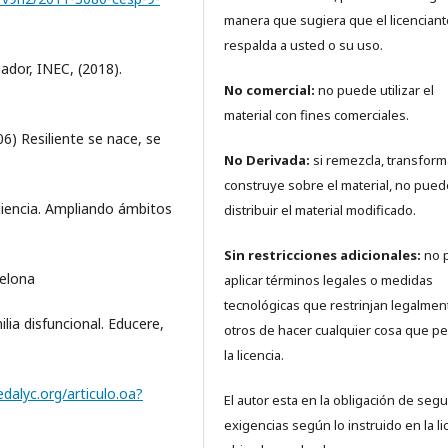
manera que sugiera que el licenciant
respalda a usted o su uso.
ador, INEC, (2018).
No comercial:
no puede utilizar el
material con fines comerciales.
06) Resiliente se nace, se
No Derivada:
si remezcla, transform
construye sobre el material, no pued
iliencia. Ampliando ámbitos
distribuir el material modificado.
Sin restricciones adicionales:
no 
celona
aplicar términos legales o medidas
tecnológicas que restrinjan legalmen
ilia disfuncional. Educere,
otros de hacer cualquier cosa que pe
la licencia.
dalyc.org/articulo.oa?
El autor esta en la obligación de segui
exigencias según lo instruido en la li