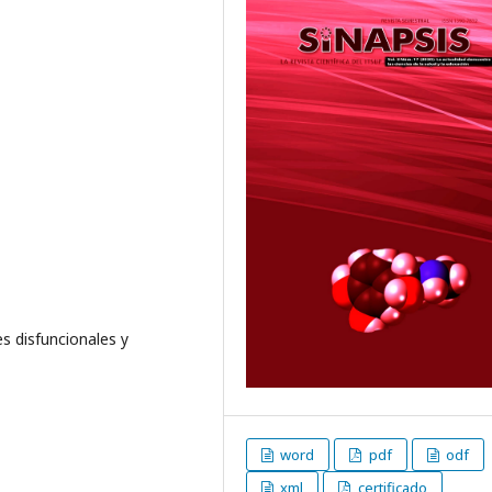
es disfuncionales y
word
pdf
odf
xml
certificado