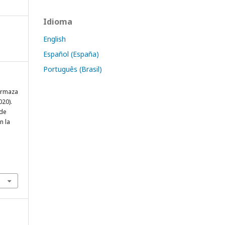
Idioma
English
Español (España)
Português (Brasil)
 Ormaza
020).
 de
n la