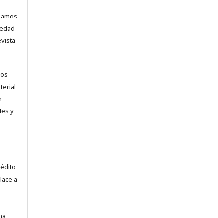
ogamos
vedad
evista
los
terial
n
les y
.
rédito
lace a
na