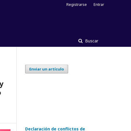
Registrarse
Entrar
Buscar
Enviar un artículo
 y
o
Declaración de conflictos de