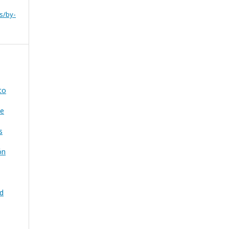
s/by-
to
de
s
ón
ad