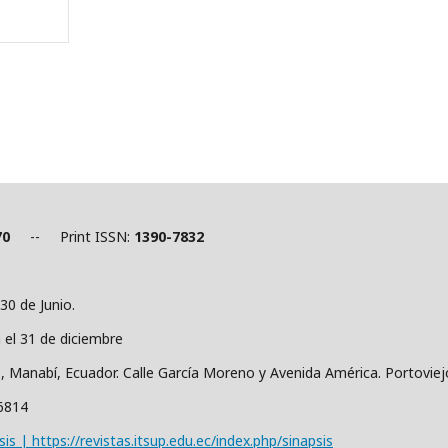
70
-- Print ISSN:
1390-7832
30 de Junio.
a el 31 de diciembre
o, Manabí, Ecuador. Calle García Moreno y Avenida América. Portovie
36814
sis | https://revistas.itsup.edu.ec/index.php/sinapsis