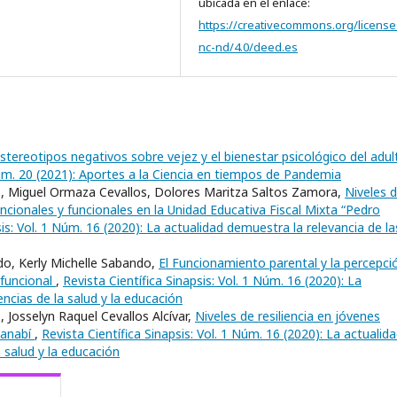
ubicada en el enlace:
https://creativecommons.org/license
nc-nd/4.0/deed.es
stereotipos negativos sobre vejez y el bienestar psicológico del adul
 Núm. 20 (2021): Aportes a la Ciencia en tiempos de Pandemia
, Miguel Ormaza Cevallos, Dolores Maritza Saltos Zamora,
Niveles 
ncionales y funcionales en la Unidad Educativa Fiscal Mixta “Pedro
sis: Vol. 1 Núm. 16 (2020): La actualidad demuestra la relevancia de la
o, Kerly Michelle Sabando,
El Funcionamiento parental y la percepci
 funcional
,
Revista Científica Sinapsis: Vol. 1 Núm. 16 (2020): La
encias de la salud y la educación
 Josselyn Raquel Cevallos Alcívar,
Niveles de resiliencia en jóvenes
Manabí
,
Revista Científica Sinapsis: Vol. 1 Núm. 16 (2020): La actualid
a salud y la educación