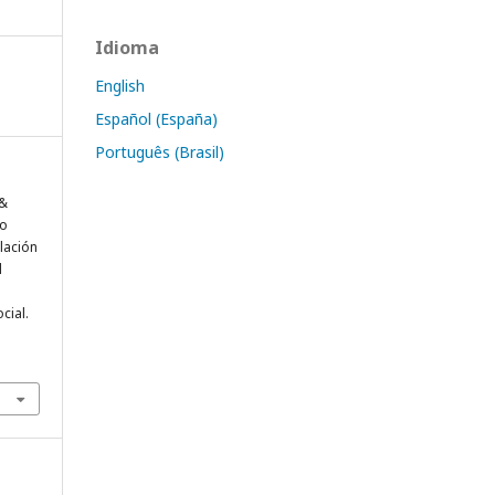
Idioma
English
Español (España)
Português (Brasil)
 &
to
elación
l
cial.