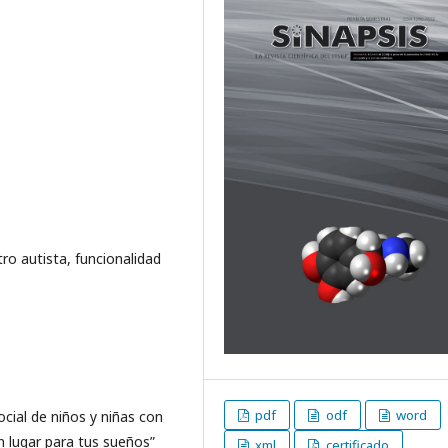
tro autista, funcionalidad
pdf
odf
word
ocial de niños y niñas con
n lugar para tus sueños”
xml
certificado