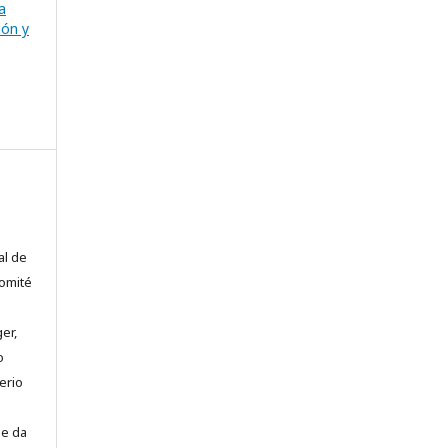
a
ión y
al de
comité
er,
o
erio
se da