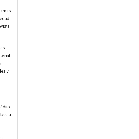
ogamos
vedad
evista
los
terial
n
les y
.
rédito
lace a
na