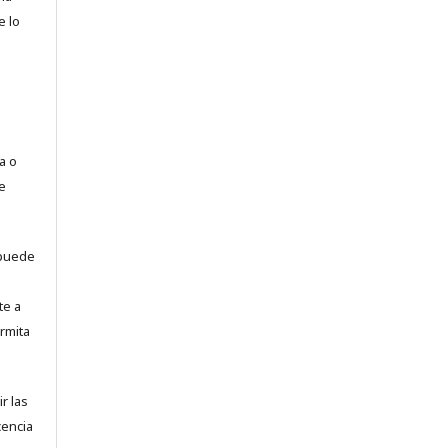
e lo
a o
e
puede
te a
rmita
r las
cencia