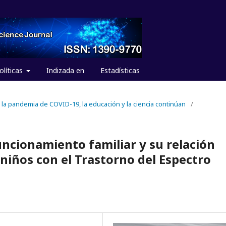
olíticas
Indizada en
Estadísticas
e la pandemia de COVID-19, la educación y la ciencia continúan
/
ncionamiento familiar y su relación
 niños con el Trastorno del Espectro