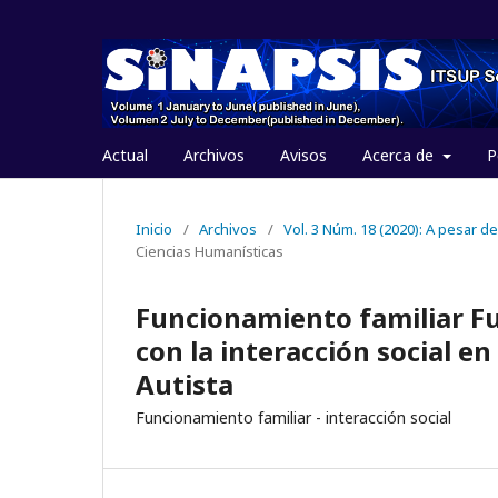
Actual
Archivos
Avisos
Acerca de
P
Inicio
/
Archivos
/
Vol. 3 Núm. 18 (2020): A pesar d
Ciencias Humanísticas
Funcionamiento familiar Fu
con la interacción social en
Autista
Funcionamiento familiar - interacción social