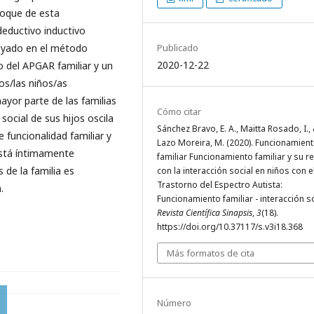
foque de esta
deductivo inductivo
Publicado
poyado en el método
2020-12-22
to del APGAR familiar y un
los/las niños/as
yor parte de las familias
Cómo citar
social de sus hijos oscila
Sánchez Bravo, E. A., Maitta Rosado, I.,
 funcionalidad familiar y
Lazo Moreira, M. (2020). Funcionamien
 está íntimamente
familiar Funcionamiento familiar y su r
 de la familia es
con la interacción social en niños con e
Trastorno del Espectro Autista:
.
Funcionamiento familiar - interacción so
Revista Científica Sinapsis
,
3
(18).
https://doi.org/10.37117/s.v3i18.368
Más formatos de cita
Número