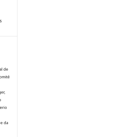
s
al de
comité
er,
o
erio
se da