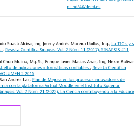
nc-nd/4.0/deed.es
do Suasti Alcívar, ing, Jimmy Andrés Moreira Ubillus, Ing.,
La TIC s y 
es
,
Revista Científica Sinapsis: Vol. 2 Núm. 11 (2017): SINAPSIS #11
l Chun Molina, Mg. Sc, Enrique Javier Macías Arias, Ing, Nexar Bolívar
belto de aplicaciones informáticas confiables
,
Revista Científica
#7 VOLUMEN 2 2015
a San Andrés Laz,
Plan de Mejora en los procesos innovadores de
a con la plataforma Virtual Moodle en el Instituto Superior
 Sinapsis: Vol. 2 Núm. 21 (2022): La Ciencia contribuyendo a la Educaci