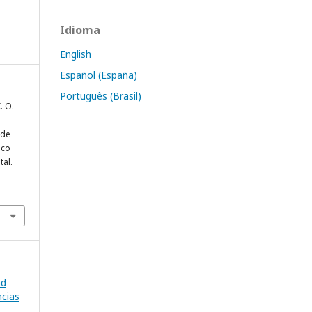
Idioma
English
Español (España)
Português (Brasil)
. O.
 de
ico
tal.
ad
ncias