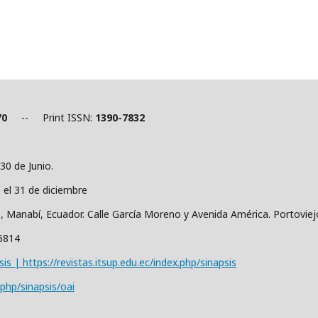
70
-- Print ISSN:
1390-7832
30 de Junio.
a el 31 de diciembre
o, Manabí, Ecuador. Calle García Moreno y Avenida América. Portovie
36814
sis | https://revistas.itsup.edu.ec/index.php/sinapsis
.php/sinapsis/oai