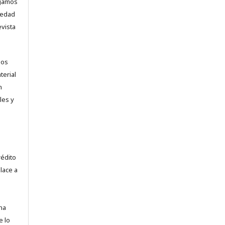
ogamos
vedad
evista
los
terial
n
les y
.
rédito
lace a
na
e lo