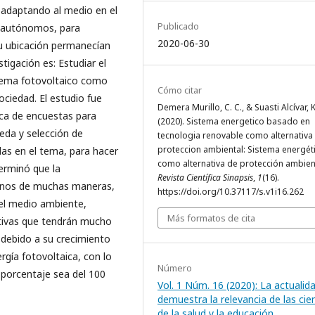
o adaptando al medio en el
Publicado
s autónomos, para
2020-06-30
su ubicación permanecían
stigación es: Estudiar el
tema fotovoltaico como
Cómo citar
ciedad. El estudio fue
Demera Murillo, C. C., & Suasti Alcívar, K
nica de encuestas para
(2020). Sistema energetico basado en
ueda y selección de
tecnologia renovable como alternativa
proteccion ambiental: Sistema energét
das en el tema, para hacer
como alternativa de protección ambien
terminó que la
Revista Científica Sinapsis
,
1
(16).
rnos de muchas maneras,
https://doi.org/10.37117/s.v1i16.262
 el medio ambiente,
Más formatos de cita
tivas que tendrán mucho
 debido a su crecimiento
rgía fotovoltaica, con lo
Número
 porcentaje sea del 100
Vol. 1 Núm. 16 (2020): La actualid
demuestra la relevancia de las cie
de la salud y la educación