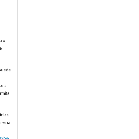
a o
e
puede
te a
rmita
r las
cencia
s/by-