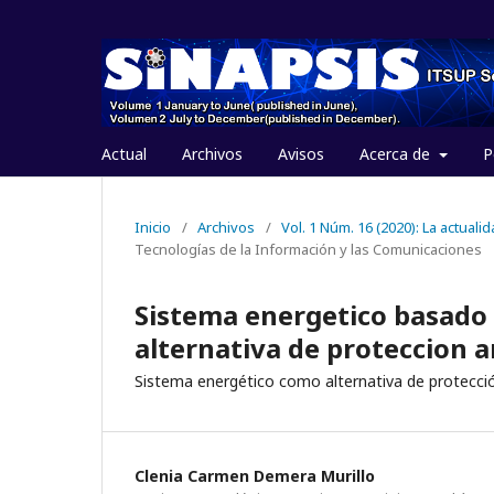
Actual
Archivos
Avisos
Acerca de
P
Inicio
/
Archivos
/
Vol. 1 Núm. 16 (2020): La actuali
Tecnologías de la Información y las Comunicaciones
Sistema energetico basado
alternativa de proteccion 
Sistema energético como alternativa de protecci
Clenia Carmen Demera Murillo