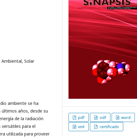
 Ambiental, Solar
edio ambiente se ha
s últimos años, desde su
pdf
odf
word
energía de la radiación
versátiles para el
xml
certificado
era utilizada para proveer