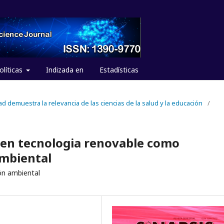
olíticas
Indizada en
Estadísticas
dad demuestra la relevancia de las ciencias de la salud y la educación
/
 en tecnologia renovable como
ambiental
ón ambiental