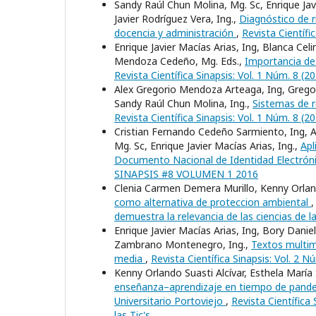
Sandy Raúl Chun Molina, Mg. Sc, Enrique Ja
Javier Rodríguez Vera, Ing.,
Diagnóstico de r
docencia y administración
,
Revista Científ
Enrique Javier Macías Arias, Ing, Blanca Ce
Mendoza Cedeño, Mg. Eds.,
Importancia de 
Revista Científica Sinapsis: Vol. 1 Núm. 8
Alex Gregorio Mendoza Arteaga, Ing, Gregor
Sandy Raúl Chun Molina, Ing.,
Sistemas de 
Revista Científica Sinapsis: Vol. 1 Núm. 8
Cristian Fernando Cedeño Sarmiento, Ing, 
Mg. Sc, Enrique Javier Macías Arias, Ing.,
Apl
Documento Nacional de Identidad Electrón
SINAPSIS #8 VOLUMEN 1 2016
Clenia Carmen Demera Murillo, Kenny Orland
como alternativa de proteccion ambiental
demuestra la relevancia de las ciencias de l
Enrique Javier Macías Arias, Ing, Bory Danie
Zambrano Montenegro, Ing.,
Textos multim
media
,
Revista Científica Sinapsis: Vol. 
Kenny Orlando Suasti Alcívar, Esthela Marí
enseñanza–aprendizaje en tiempo de pandemi
Universitario Portoviejo
,
Revista Científica
las Tic's