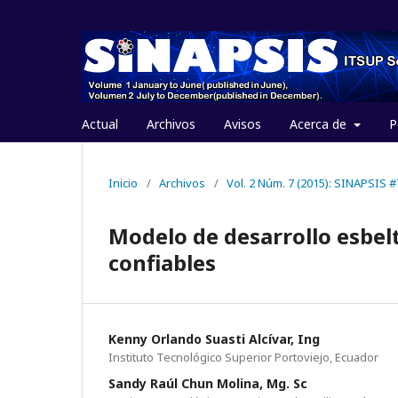
Actual
Archivos
Avisos
Acerca de
P
Inicio
/
Archivos
/
Vol. 2 Núm. 7 (2015): SINAPSIS
Modelo de desarrollo esbel
confiables
Kenny Orlando Suasti Alcívar, Ing
Instituto Tecnológico Superior Portoviejo, Ecuador
Sandy Raúl Chun Molina, Mg. Sc