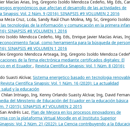
vier Macías Arias, Ing, Gregorio Isoldo Mendoza Cedeño, Mg. Eds, Car
iesgos ergonómicos que afectan el desarrollo de las actividades de
ica Sinapsis: Vol. 2 Núm. 9 (2016): SINAPSIS #9 VOLUMEN 2 2016
lina Meza Cruz, Lcda, Sandy Raúl Chun Molina, Mg. Sc, Gregorio Isoldo
las tecnologías de la información y comunicación en la primera infa
 (2016): SINAPSIS #8 VOLUMEN 1 2016
io Isoldo Mendoza Cedeño, Mg. Eds, Enrique Javier Macías Arias, Ing
reconocimiento facial, como herramienta para la búsqueda de perso
 (2016): SINAPSIS #8 VOLUMEN 1 2016
Alex Gregorio Mendoza Arteaga, Ing, Gregorio Isoldo Mendoza Cede
icaciones de la firma electrónica mediante certificados digitales: El
ico en el Ecuador
,
Revista Científica Sinapsis: Vol. 1 Núm. 8 (2016):
o Suasti Alcívar,
Sistema energetico basado en tecnologia renovabl
,
Revista Científica Sinapsis: Vol. 1 Núm. 16 (2020): La actualidad
a salud y la educación
l Chilan Intriago, Ing, Kenny Orlando Suasty Alcívar, Ing, David Ferna
edia del Ministerio de Educación del Ecuador en la educación básica
2 Núm. 7 (2015): SINAPSIS #7 VOLUMEN 2 2015
a San Andrés Laz,
Plan de Mejora en los procesos innovadores de
a con la plataforma Virtual Moodle en el Instituto Superior
 Sinapsis: Vol. 2 Núm. 21 (2022): La Ciencia contribuyendo a la Educaci