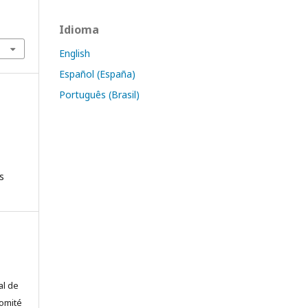
Idioma
English
Español (España)
Português (Brasil)
s
al de
comité