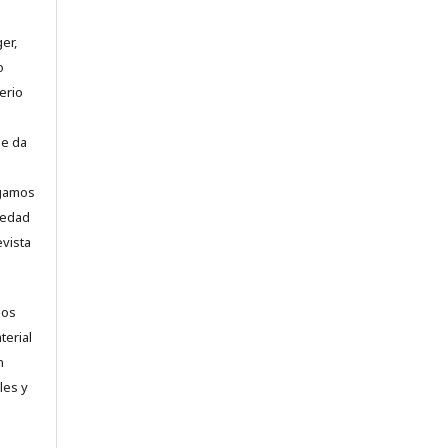
er,
o
erio
se da
ogamos
vedad
evista
los
terial
n
les y
.