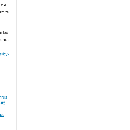
te a
rmita
r las
cencia
s/by-
irus
 #5
sus