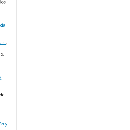
los
ncia
,
,
nas
,
ño,
e
ndo
ón y