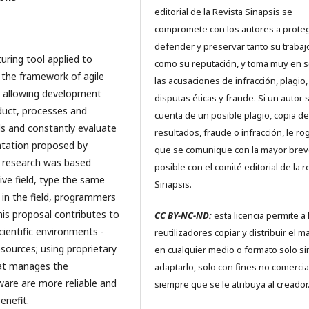
editorial de la Revista Sinapsis se
compromete con los autores a proteg
defender y preservar tanto su trabaj
uring tool applied to
como su reputación, y toma muy en s
 the framework of agile
las acusaciones de infracción, plagio,
; allowing development
disputas éticas y fraude. Si un autor 
duct, processes and
cuenta de un posible plagio, copia de
s and constantly evaluate
resultados, fraude o infracción, le r
ntation proposed by
que se comunique con la mayor bre
is research was based
posible con el comité editorial de la r
ive field, type the same
Sinapsis.
 in the field, programmers
is proposal contributes to
CC BY-NC-ND:
esta licencia permite a 
cientific environments -
reutilizadores copiar y distribuir el ma
ources; using proprietary
en cualquier medio o formato solo si
hat manages the
adaptarlo, solo con fines no comercia
ware are more reliable and
siempre que se le atribuya al creador
enefit.