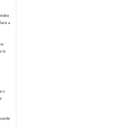
rédito
lace a
na
e lo
a o
e
puede