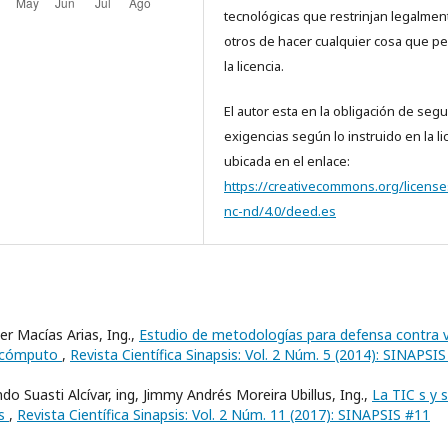
tecnológicas que restrinjan legalmen
otros de hacer cualquier cosa que pe
la licencia.
El autor esta en la obligación de segui
exigencias según lo instruido en la li
ubicada en el enlace:
https://creativecommons.org/license
nc-nd/4.0/deed.es
ier Macías Arias, Ing.,
Estudio de metodologías para defensa contra v
e cómputo
,
Revista Científica Sinapsis: Vol. 2 Núm. 5 (2014): SINAPSIS
do Suasti Alcívar, ing, Jimmy Andrés Moreira Ubillus, Ing.,
La TIC s y 
es
,
Revista Científica Sinapsis: Vol. 2 Núm. 11 (2017): SINAPSIS #11