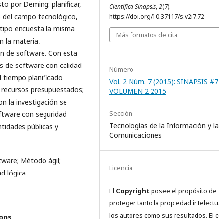
sto por Deming: planificar,
Científica Sinapsis
,
2
(7).
só del campo tecnológico,
https://doi.org/10.37117/s.v2i7.72
, tipo encuesta la misma
Más formatos de cita
n la materia,
n de software. Con esta
os de software con calidad
Número
l tiempo planificado
Vol. 2 Núm. 7 (2015): SINAPSIS #7
 recursos presupuestados;
VOLUMEN 2 2015
on la investigación se
Sección
software con seguridad
Tecnologías de la Información y la
ntidades públicas y
Comunicaciones
tware; Método ágil;
Licencia
d lógica.
El
Copyright
posee el propósito de
proteger tanto la propiedad intelectu
los autores como sus resultados. El 
ions